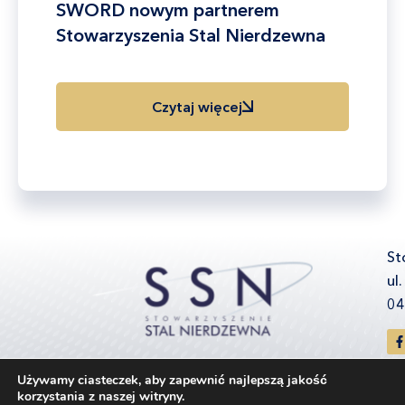
SWORD nowym partnerem
Stowarzyszenia Stal Nierdzewna
Czytaj więcej
St
ul
04
Używamy ciasteczek, aby zapewnić najlepszą jakość
korzystania z naszej witryny.